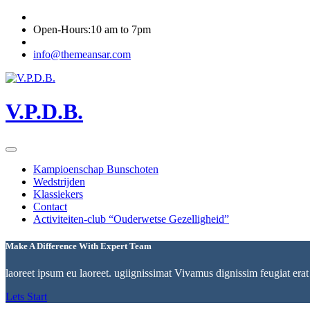
Open-Hours:10 am to 7pm
info@themeansar.com
V.P.D.B.
Kampioenschap Bunschoten
Wedstrijden
Klassiekers
Contact
Activiteiten-club “Ouderwetse Gezelligheid”
Make A Difference With Expert Team
laoreet ipsum eu laoreet. ugiignissimat Vivamus dignissim feugiat erat 
Lets Start