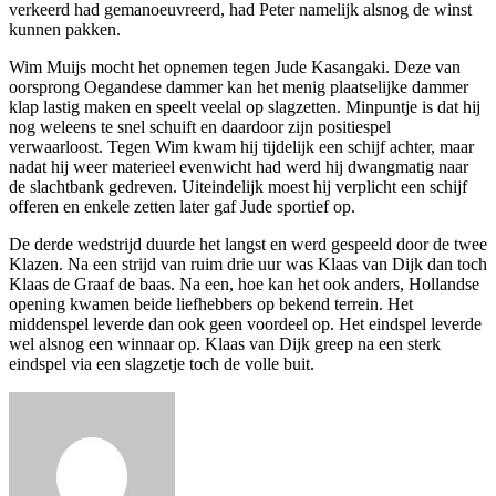
verkeerd had gemanoeuvreerd, had Peter namelijk alsnog de winst
kunnen pakken.
Wim Muijs mocht het opnemen tegen Jude Kasangaki. Deze van
oorsprong Oegandese dammer kan het menig plaatselijke dammer
klap lastig maken en speelt veelal op slagzetten. Minpuntje is dat hij
nog weleens te snel schuift en daardoor zijn positiespel
verwaarloost. Tegen Wim kwam hij tijdelijk een schijf achter, maar
nadat hij weer materieel evenwicht had werd hij dwangmatig naar
de slachtbank gedreven. Uiteindelijk moest hij verplicht een schijf
offeren en enkele zetten later gaf Jude sportief op.
De derde wedstrijd duurde het langst en werd gespeeld door de twee
Klazen. Na een strijd van ruim drie uur was Klaas van Dijk dan toch
Klaas de Graaf de baas. Na een, hoe kan het ook anders, Hollandse
opening kwamen beide liefhebbers op bekend terrein. Het
middenspel leverde dan ook geen voordeel op. Het eindspel leverde
wel alsnog een winnaar op. Klaas van Dijk greep na een sterk
eindspel via een slagzetje toch de volle buit.